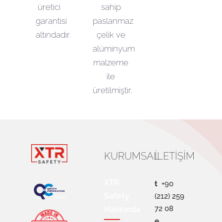
üretici
sahip
garantisi
paslanmaz
altındadır.
çelik ve
alüminyum
malzeme
ile
üretilmiştir.
KURUMSAL
İLETIŞIM
XTR
t
+90
Safety
(212) 259
72 08
Hakkında
e