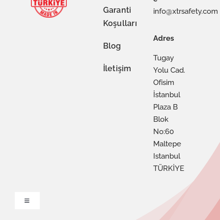
Garanti
info@xtrsafety.com
Koşulları
Adres
Blog
Tugay
İletişim
Yolu Cad.
Ofisim
İstanbul
Plaza B
Blok
No:60
Maltepe
Istanbul
TÜRKİYE
Toggle
Navigation