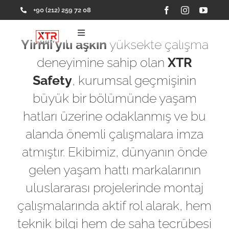
Skip
+90 (212) 259 72 08
to
content
Toggle
Yirmi yılı aşkın
yüksekte çalışma
Navigation
Ana Sayfa
deneyimine sahip olan
XTR
Safety
, kurumsal geçmişinin
Ürünler
büyük bir bölümünde yaşam
hatları üzerine odaklanmış ve bu
Hakkımızda
alanda önemli çalışmalara imza
atmıştır. Ekibimiz, dünyanın önde
Referanslar
gelen yaşam hattı markalarının
uluslararası projelerinde montaj
İletişim
çalışmalarında aktif rol alarak, hem
teknik bilgi hem de saha tecrübesi