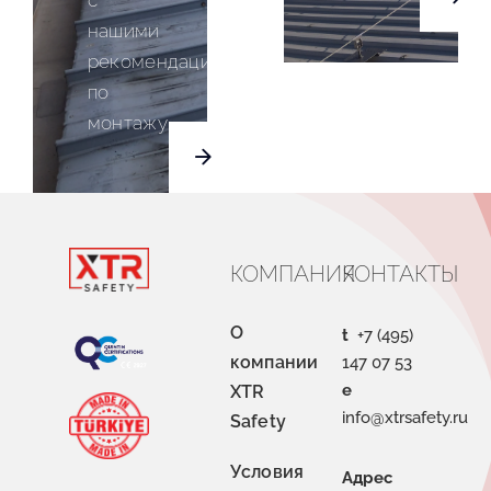
с
нашими
рекомендациями
по
монтажу
КОМПАНИЯ
КОНТАКТЫ
О
t
+7 (495)
компании
147 07 53
e
XTR
info@xtrsafety.ru
Safety
Условия
Адрес