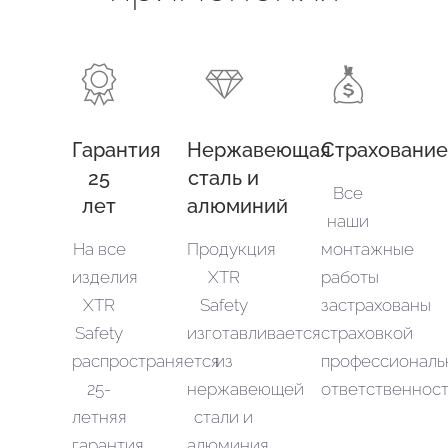
Гарантия
Нержавеющая
Страхование
25
сталь и
Все
лет
алюминий
наши
На все
Продукция
монтажные
изделия
XTR
работы
XTR
Safety
застрахованы
Safety
изготавливается
страховкой
распространяется
из
профессиональ
25-
нержавеющей
ответственност
летняя
стали и
гарантия
алюминия