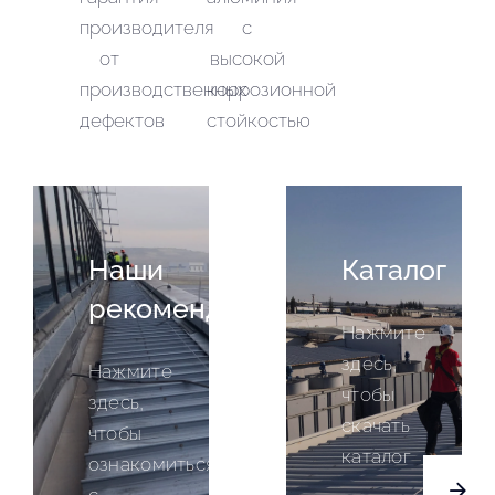
производителя
с
от
высокой
производственных
коррозионной
дефектов
стойкостью
Наши
Каталог
рекомендации
Нажмите
здесь,
Нажмите
чтобы
здесь,
скачать
чтобы
каталог
ознакомиться