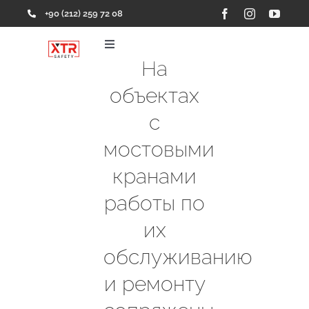
Skip
+90 (212) 259 72 08
to
content
Toggle
Navigation
На
Главная
объектах
с
Продукция
мостовыми
кранами
Портфолио
работы по
Компания
их
обслуживанию
Контакты
и ремонту