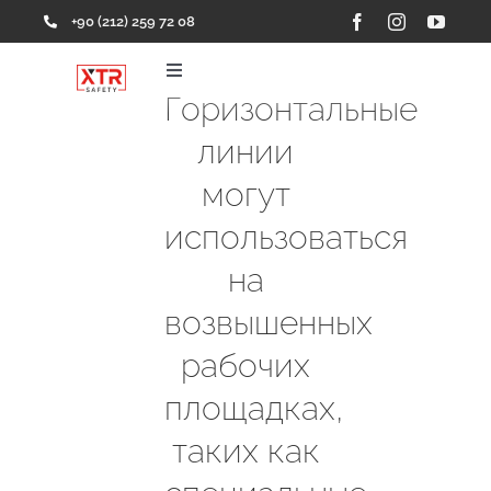
Skip
+90 (212) 259 72 08
to
content
Toggle
Navigation
Горизонтальные
Главная
линии
могут
Продукция
использоваться
на
Портфолио
возвышенных
Компания
рабочих
площадках,
Контакты
таких как