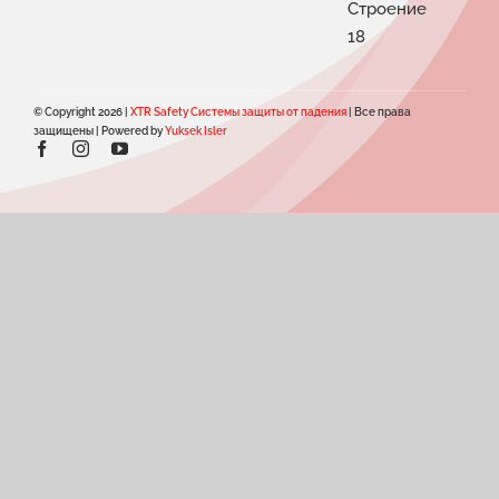
Строение
18
© Copyright 2026 |
XTR Safety Системы защиты от падения
| Все права
защищены | Powered by
Yuksek Isler