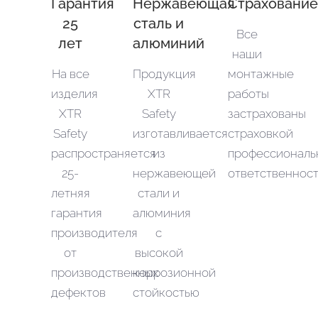
Гарантия
Нержавеющая
Страхование
25
сталь и
Все
лет
алюминий
наши
На все
Продукция
монтажные
изделия
XTR
работы
XTR
Safety
застрахованы
Safety
изготавливается
страховкой
распространяется
из
профессиональ
25-
нержавеющей
ответственност
летняя
стали и
гарантия
алюминия
производителя
с
от
высокой
производственных
коррозионной
дефектов
стойкостью