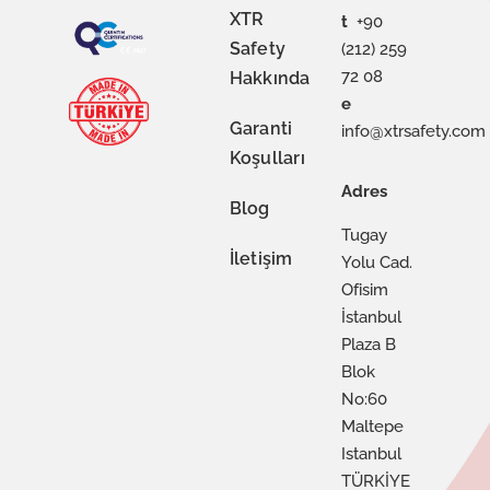
XTR
t
+90
Safety
(212) 259
72 08
Hakkında
e
Garanti
info@xtrsafety.com
Koşulları
Adres
Blog
Tugay
İletişim
Yolu Cad.
Ofisim
İstanbul
Plaza B
Blok
No:60
Maltepe
Istanbul
TÜRKİYE