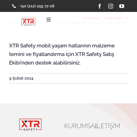
Skip
+90 (212) 259 72 08
to
Önceki
Sonraki
content
Toggle
Navigation
Ana Sayfa
XTR Safety mobil yaşam hatlarının malzeme
temini ve fiyatlandırma için XTR Safety Satış
Ürünler
Ekibi’nden destek alabilirsiniz.
Hakkımızda
9 Şubat 2024
Referanslar
İletişim
KURUMSAL
İLETIŞIM