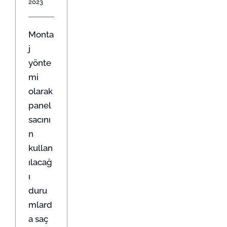
2023
Monta
j
yönte
mi
olarak
panel
sacını
n
kullan
ılacağ
ı
duru
mlard
a saç