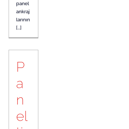
panel
ankraj
larının
[...]
P
a
n
el