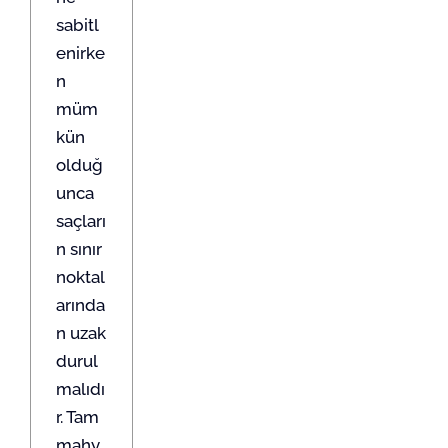
sabitl
enirke
n
müm
kün
olduğ
unca
saçları
n sınır
noktal
arında
n uzak
durul
malıdı
r. Tam
mahy