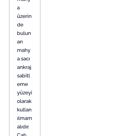
a
üzerin
de
bulun
an
mahy
a sacı
ankraj
sabitl
eme
yüzeyi
olarak
kullan
ılmam
alıdır.
Çatı