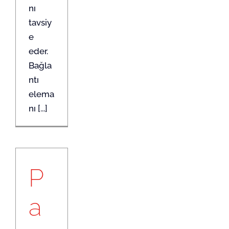
nı
tavsiy
e
eder.
Bağla
ntı
elema
nı [...]
P
a