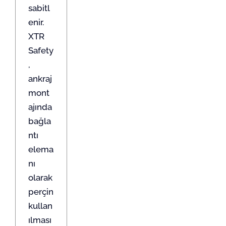
sabitl
enir.
XTR
Safety
,
ankraj
mont
ajında
bağla
ntı
elema
nı
olarak
perçin
kullan
ılması