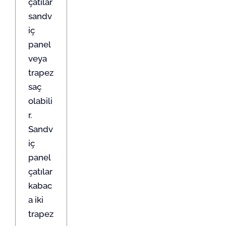
çatılar
sandv
iç
panel
veya
trapez
saç
olabili
r.
Sandv
iç
panel
çatılar
kabac
a iki
trapez