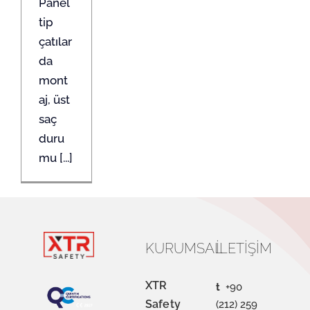
Panel
tip
çatılar
da
mont
aj, üst
saç
duru
mu [...]
KURUMSAL
İLETIŞIM
XTR
t
+90
Safety
(212) 259