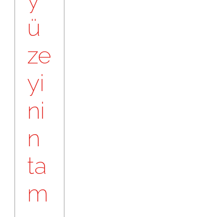
y
ü
ze
yi
ni
n
ta
m