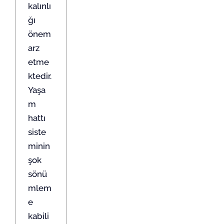
kalınlı
ğı
önem
arz
etme
ktedir.
Yaşa
m
hattı
siste
minin
şok
sönü
mlem
e
kabili