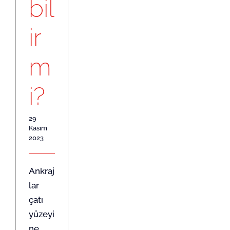
bil
ir
m
i?
29
Kasım
2023
Ankraj
lar
çatı
yüzeyi
ne