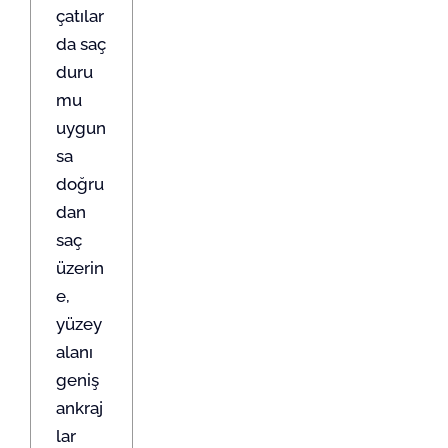
çatılar
da saç
duru
mu
uygun
sa
doğru
dan
saç
üzerin
e,
yüzey
alanı
geniş
ankraj
lar