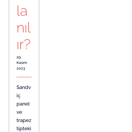
la
nıl
ır?
29
Kasım
2023
Sandv
iç
panel
ve
trapez
tipteki