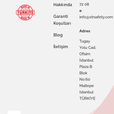
72 08
Hakkında
e
Garanti
info@xtrsafety.com
Koşulları
Adres
Blog
Tugay
İletişim
Yolu Cad.
Ofisim
İstanbul
Plaza B
Blok
No:60
Maltepe
Istanbul
TÜRKİYE