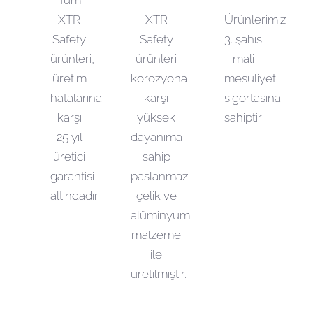
Tüm
XTR
XTR
Ürünlerimiz
Safety
Safety
3. şahıs
ürünleri,
ürünleri
mali
üretim
korozyona
mesuliyet
hatalarına
karşı
sigortasına
karşı
yüksek
sahiptir
25 yıl
dayanıma
üretici
sahip
garantisi
paslanmaz
altındadır.
çelik ve
alüminyum
malzeme
ile
üretilmiştir.