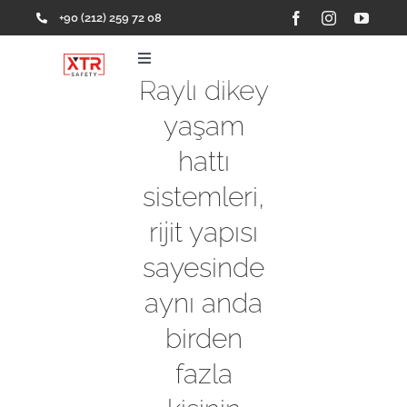
Skip
+90 (212) 259 72 08
to
content
Toggle
Navigation
Raylı dikey
Ana Sayfa
yaşam
hattı
Ürünler
sistemleri,
rijit yapısı
Hakkımızda
sayesinde
Referanslar
aynı anda
birden
İletişim
fazla