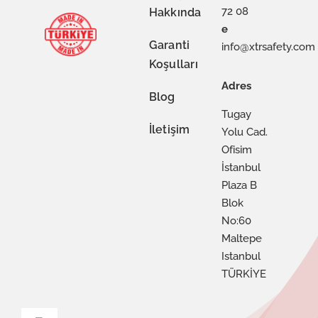
72 08
Hakkında
e
Garanti
info@xtrsafety.com
Koşulları
Adres
Blog
Tugay
İletişim
Yolu Cad.
Ofisim
İstanbul
Plaza B
Blok
No:60
Maltepe
Istanbul
TÜRKİYE