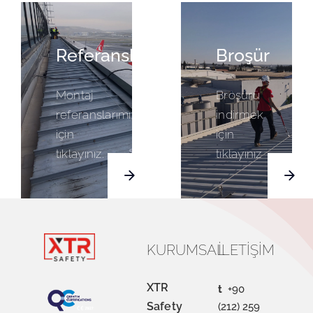
Referanslarımız
Broşür
Montaj
Broşürü
referanslarımızı
indirmek
için
için
tıklayınız.
tıklayınız
KURUMSAL
İLETIŞIM
XTR
t
+90
Safety
(212) 259