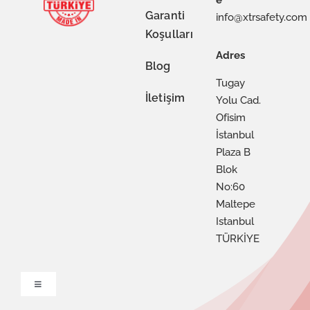
e
Garanti
info@xtrsafety.com
Koşulları
Adres
Blog
Tugay
İletişim
Yolu Cad.
Ofisim
İstanbul
Plaza B
Blok
No:60
Maltepe
Istanbul
TÜRKİYE
Toggle
Navigation