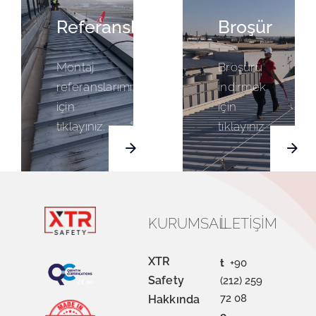
Referanslarımız
Broşür
Montaj
Broşürü
referanslarımızı
indirmek
için
için
tıklayınız.
tıklayınız
KURUMSAL
İLETIŞIM
XTR
t
+90
Safety
(212) 259
72 08
Hakkında