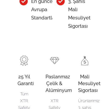
En güncel
3. Şahıs
Avrupa
Mali
Standartları
Mesuliyet
Sigortası
25 Yıl
Paslanmaz
Mali
Garanti
Çelik &
Mesuliyet
Alüminyum
Sigortası
Tüm
XTR
XTR
Ürünlerimiz
Safety
Safety
3. şahıs