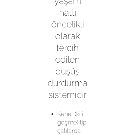
yaşam
hattı
öncelikli
olarak
tercih
edilen
düşüş
durdurma
sistemidir
Kenet (kilit
geçme) tip
çatılarda