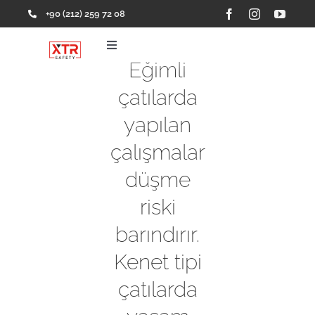
Skip
+90 (212) 259 72 08
to
content
Toggle
Navigation
Eğimli
Ana Sayfa
çatılarda
yapılan
Ürünler
çalışmalar
düşme
Hakkımızda
riski
Referanslar
barındırır.
Kenet tipi
İletişim
çatılarda