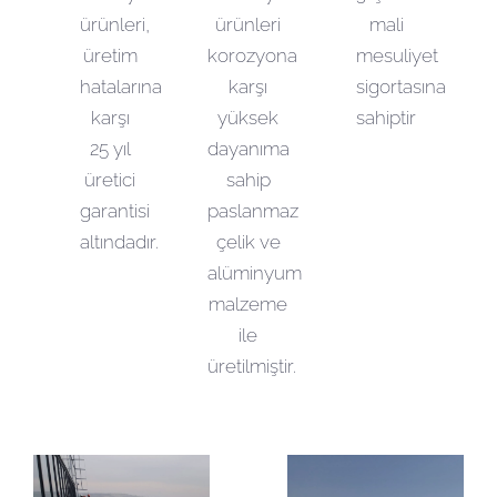
ürünleri,
ürünleri
mali
üretim
korozyona
mesuliyet
hatalarına
karşı
sigortasına
karşı
yüksek
sahiptir
25 yıl
dayanıma
üretici
sahip
garantisi
paslanmaz
altındadır.
çelik ve
alüminyum
malzeme
ile
üretilmiştir.